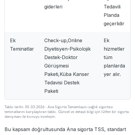
giderleri
Tedavili
Planda
geçerlidir
Ek
Check-up,Online
Ek
Teminatlar
Diyetisyen-Psikolojik
hizmetler
Destek-Doktor
tüm
Görüşmesi
planlarda
Paketi,Küba Kanser
yer alır.
Tedavisi Destek
Paketi
Tablo tarihi: 05.03.2026 - Ana Sigorta Tamamlayıcı sağlık sigortası
teminatlarını karşılaştıran tablo. Güncel ve detaylı bilgi için lütfen bir sigorta
danışmanı ile konuyu inceleyin.
Bu kapsam doğrultusunda Ana sigorta TSS, standart