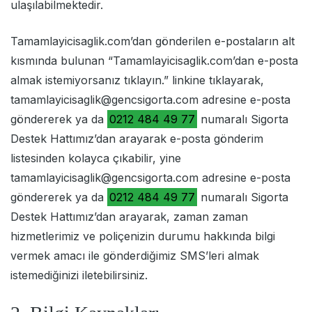
ulaşılabilmektedir.
Tamamlayicisaglik.com’dan gönderilen e-postaların alt
kısmında bulunan “Tamamlayicisaglik.com’dan e-posta
almak istemiyorsanız tıklayın.” linkine tıklayarak,
tamamlayicisaglik@gencsigorta.com
adresine e-posta
göndererek ya da
0212 484 49 77
numaralı Sigorta
Destek Hattımız’dan arayarak e-posta gönderim
listesinden kolayca çıkabilir, yine
tamamlayicisaglik@gencsigorta.com
adresine e-posta
göndererek ya da
0212 484 49 77
numaralı Sigorta
Destek Hattımız’dan arayarak, zaman zaman
hizmetlerimiz ve poliçenizin durumu hakkında bilgi
vermek amacı ile gönderdiğimiz SMS’leri almak
istemediğinizi iletebilirsiniz.