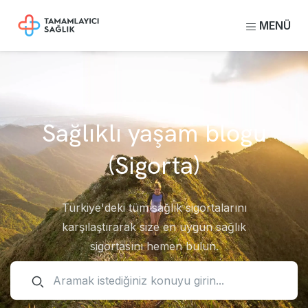
MENÜ
Sağlıklı yaşam blogu
(Sigorta)
Türkiye'deki tüm sağlık sigortalarını
karşılaştırarak size en uygun sağlık
sigortasını hemen bulun.