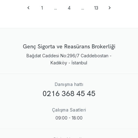
1
...
4
...
13
Genç Sigorta ve Reasürans Brokerliği
Bağdat Caddesi No:296/7 Caddebostan -
Kadıköy - İstanbul
Danışma hattı
0216 368 45 45
Çalışma Saatleri
09:00 - 18:00