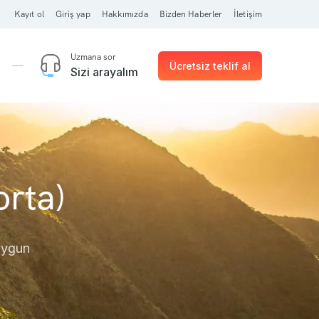
Kayıt ol
Giriş yap
Hakkımızda
Bizden Haberler
İletişim
Uzmana sor
Ücretsiz teklif al
Sizi arayalım
orta)
 uygun