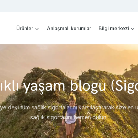
Ürünler
Anlaşmalı kurumlar
Bilgi merkezi
ıklı yaşam blogu (Sig
ye'deki tüm sağlık sigortalarını karşılaştırarak size en
sağlık sigortasını hemen bulun.