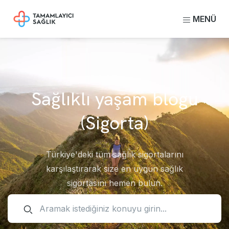
MENÜ
Sağlıklı yaşam blogu
(Sigorta)
Türkiye'deki tüm sağlık sigortalarını
karşılaştırarak size en uygun sağlık
sigortasını hemen bulun.