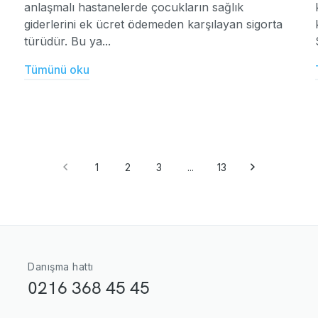
anlaşmalı hastanelerde çocukların sağlık
giderlerini ek ücret ödemeden karşılayan sigorta
türüdür. Bu ya...
Tümünü oku
1
2
3
...
13
Danışma hattı
0216 368 45 45