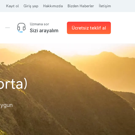
Kayıt ol
Giriş yap
Hakkımızda
Bizden Haberler
İletişim
Uzmana sor
Ücretsiz teklif al
Sizi arayalım
orta)
 uygun