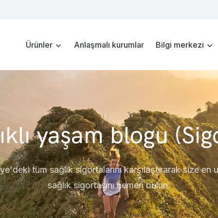
Ürünler
Anlaşmalı kurumlar
Bilgi merkezi
ıklı yaşam blogu (Sig
ye'deki tüm sağlık sigortalarını karşılaştırarak size en
sağlık sigortasını hemen bulun.