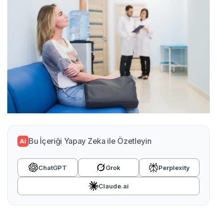
Bu İçeriği Yapay Zeka ile Özetleyin
Ai
ChatGPT
Grok
Perplexity
Claude.ai