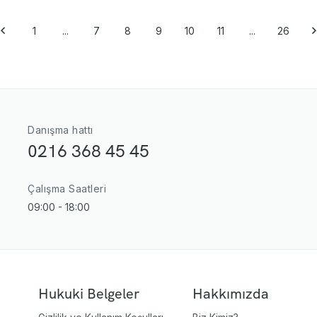
1
...
7
8
9
10
11
...
26
Danışma hattı
0216 368 45 45
Çalışma Saatleri
09:00 - 18:00
Hukuki Belgeler
Hakkımızda