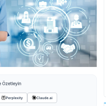
e Özetleyin
Perplexity
Claude.ai