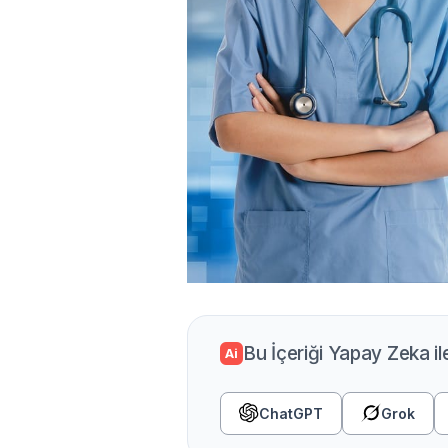
Bu İçeriği Yapay Zeka il
Ai
ChatGPT
Grok