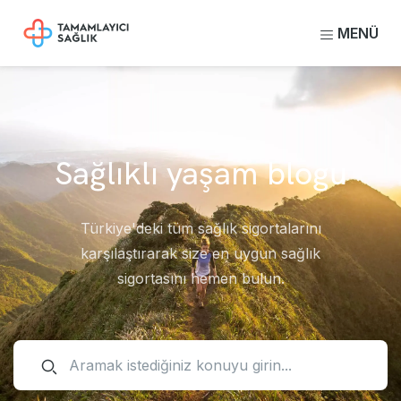
MENÜ
Sağlıklı yaşam blogu
Türkiye'deki tüm sağlık sigortalarını
karşılaştırarak size en uygun sağlık
sigortasını hemen bulun.