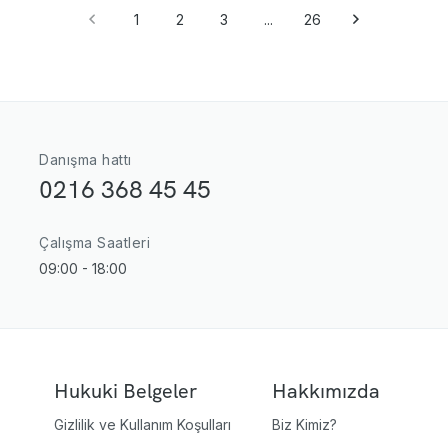
1
2
3
...
26
Danışma hattı
0216 368 45 45
Çalışma Saatleri
09:00 - 18:00
Hukuki Belgeler
Hakkımızda
Gizlilik ve Kullanım Koşulları
Biz Kimiz?