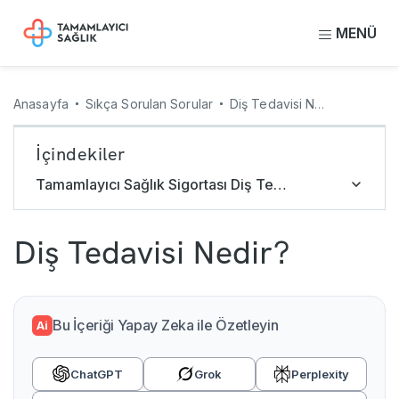
MENÜ
Anasayfa
Sıkça Sorulan Sorular
Diş Tedavisi Nedir?
İçindekiler
Tamamlayıcı Sağlık Sigortası Diş Tedavisi Masraflarını Karşılar mı?
Diş Tedavisi Nedir?
Bu İçeriği Yapay Zeka ile Özetleyin
Ai
ChatGPT
Grok
Perplexity