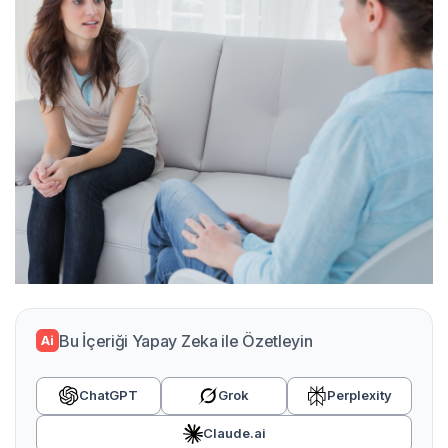
Bu İçeriği Yapay Zeka ile Özetleyin
Ai
ChatGPT
Grok
Perplexity
Claude.ai