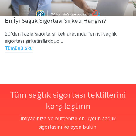
En İyi Sağlık Sigortası Şirketi Hangisi?
20'den fazla sigorta şirketi arasında “en iyi sağlık
sigortası şirketini&rdquo...
Tümünü oku
Tüm sağlık sigortası tekliflerini
karşılaştırın
İhtiyacınıza ve bütçenize en uygun sağlık
sigortasını kolayca bulun.