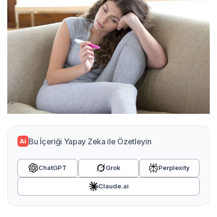
Bu İçeriği Yapay Zeka ile Özetleyin
Ai
ChatGPT
Grok
Perplexity
Claude.ai