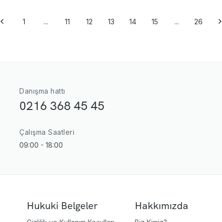
1
...
11
12
13
14
15
...
26
Danışma hattı
0216 368 45 45
Çalışma Saatleri
09:00 - 18:00
Hukuki Belgeler
Hakkımızda