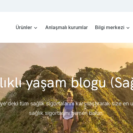
Ürünler
Anlaşmalı kurumlar
Bilgi merkezi
lıklı yaşam blogu (Sağ
ye'deki tüm sağlık sigortalarını karşılaştırarak size en
sağlık sigortasını hemen bulun.