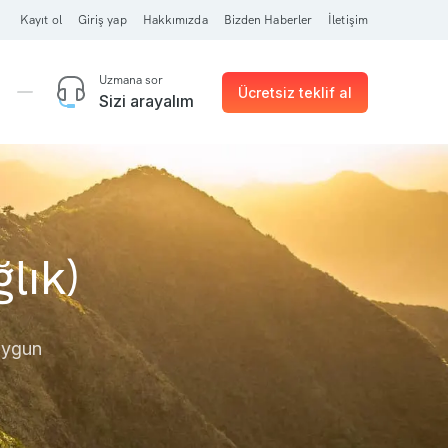
Kayıt ol
Giriş yap
Hakkımızda
Bizden Haberler
İletişim
Uzmana sor
Ücretsiz teklif al
Sizi arayalım
lık)
 uygun