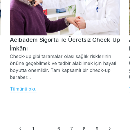
Acıbadem Sigorta ile Ücretsiz Check-Up
İmkânı
Check-up gibi taramalar olası sağlık risklerinin
önüne geçebilmek ve tedbir alabilmek için hayati
boyutta önemlidir. Tam kapsamlı bir check-up
beraber...
Tümünü oku
1
...
6
7
8
9