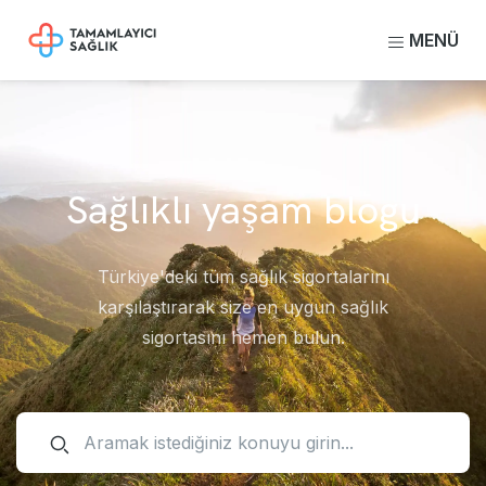
MENÜ
Sağlıklı yaşam blogu
Türkiye'deki tüm sağlık sigortalarını
karşılaştırarak size en uygun sağlık
sigortasını hemen bulun.