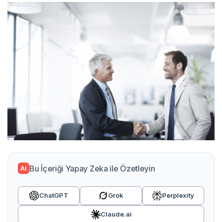
Bu İçeriği Yapay Zeka ile Özetleyin
Ai
ChatGPT
Grok
Perplexity
Claude.ai