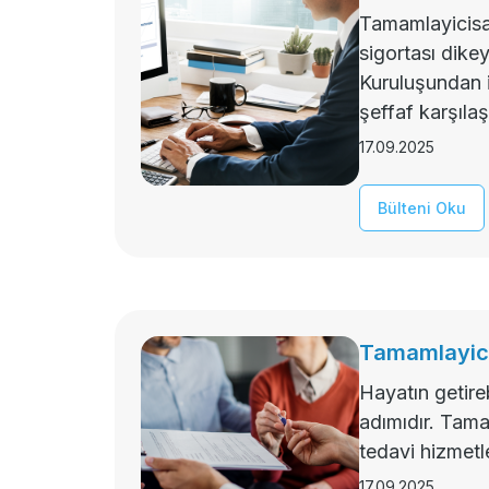
Tamamlayicisag
sigortası dike
Kuruluşundan i
şeffaf karşıla
17.09.2025
Bülteni Oku
Tamamlayici
Hayatın getire
adımıdır. Tama
tedavi hizmetl
17.09.2025