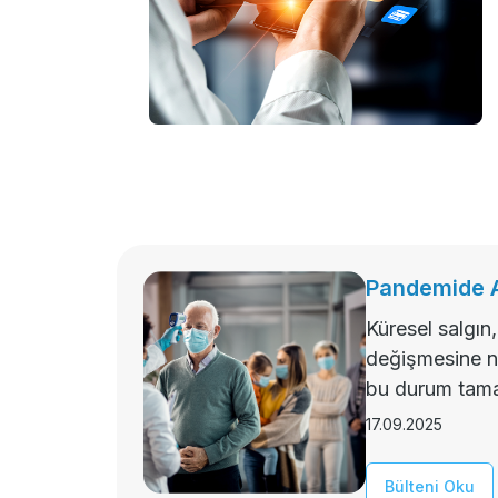
Pandemide Ar
Küresel salgın
değişmesine ne
bu durum tamam
17.09.2025
Bülteni Oku