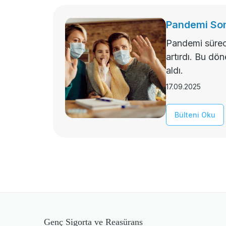
Pandemi Son
Pandemi süreci
artırdı. Bu dö
aldı.
17.09.2025
Bülteni Oku
Genç Sigorta ve Reasürans