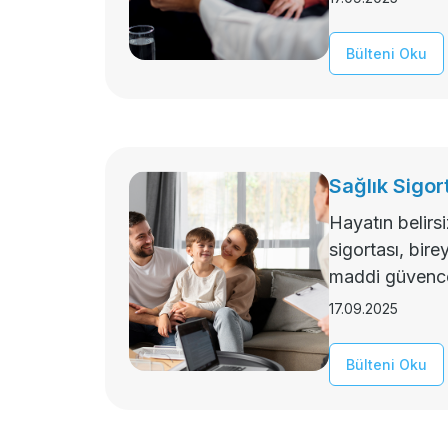
Bülteni Oku
Sağlık Sigor
Hayatın belirs
sigortası, bire
maddi güvence
17.09.2025
Bülteni Oku