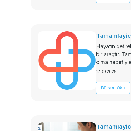
Tamamlayici
Hayatın getire
bir araçtır. T
olma hedefiyle 
17.09.2025
Bülteni Oku
Tamamlayicis