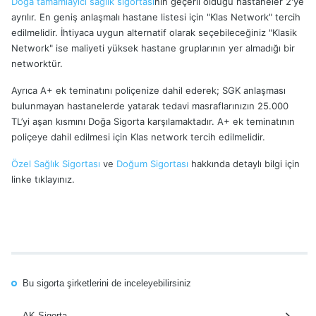
Doğa tamamlayıcı sağlık sigortası
nın geçerli olduğu hastaneler 2'ye
ayrılır. En geniş anlaşmalı hastane listesi için "Klas Network" tercih
edilmelidir. İhtiyaca uygun alternatif olarak seçebileceğiniz "Klasik
Network" ise maliyeti yüksek hastane gruplarının yer almadığı bir
networktür.
Ayrıca A+ ek teminatını poliçenize dahil ederek; SGK anlaşması
bulunmayan hastanelerde yatarak tedavi masraflarınızın 25.000
TL’yi aşan kısmını Doğa Sigorta karşılamaktadır. A+ ek teminatının
poliçeye dahil edilmesi için Klas network tercih edilmelidir.
Özel Sağlık Sigortası
ve
Doğum Sigortası
hakkında detaylı bilgi için
linke tıklayınız.
Bu sigorta şirketlerini de inceleyebilirsiniz
AK Sigorta