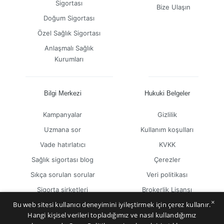
Sigortası
Bize Ulaşın
Doğum Sigortası
Özel Sağlık Sigortası
Anlaşmalı Sağlık
Kurumları
Bilgi Merkezi
Hukuki Belgeler
Kampanyalar
Gizlilik
Uzmana sor
Kullanım koşulları
Vade hatırlatıcı
KVKK
Sağlık sigortası blog
Çerezler
Sıkça sorulan sorular
Veri politikası
Sigorta şirketleri
Brokerlik Lisansı
×
Bu web sitesi kullanıcı deneyimini iyileştirmek için çerez kullanır.
Hangi kişisel verileri topladığımız ve nasıl kullandığımız