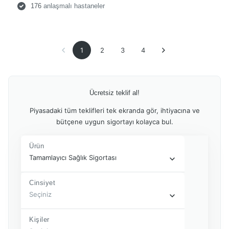
176
anlaşmalı hastaneler
1
2
3
4
(current)
Ücretsiz teklif al!
Piyasadaki tüm teklifleri tek ekranda gör, ihtiyacına ve
bütçene uygun sigortayı kolayca bul.
Ürün
Tamamlayıcı Sağlık Sigortası
Cinsiyet
Seçiniz
Kişiler